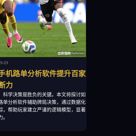
05-23
手机路单分析软件提升百家
断力
，科学决策是胜负的关键。本文将探讨如
路单分析软件辅助牌局决策，通过数据化
踪，帮助玩家建立严谨的逻辑模型，显著
力。