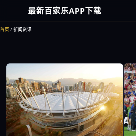
最新百家乐APP下载
跳
首页
/ 新闻资讯
到
正
文