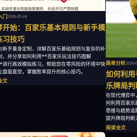
入门
2026-05-24
零开始：百家乐基本规则与新手模
练习技巧
为新手量身定制，详解百家乐基础规则与复杂的补
制，并分享如何利用**百家乐玩法技巧图解
路单分析
2026-
P**进行高效模拟练习，帮助您在零风险的环境中快
立盘面直觉，掌握胜率提升的核心技巧。
如何利用
全文
乐牌局判
在现代博弈中
何利用百家乐
思维与趋势追
提升牌局判断
阅读全文