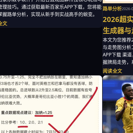
管理技巧。通过获取最新百家乐APP下载，您将能
路单分析
2026-
掌握路单分析，实现从新手到实战高手的蜕变。
2026
全文
生成器与
本文为您推荐
与走势图分析
APP下载 渠
握牌局走势，
阅读全文