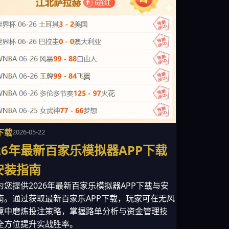
下载
2026-05-22
026年最新百家乐模拟器APP下载
安装指南
为您提供2026年最新百家乐模拟器APP下载与安
南。通过获取最新百家乐APP下载，玩家可在无风
境中磨炼投注策略，掌握路单分析与资金管理技
全方位提升实战胜率。