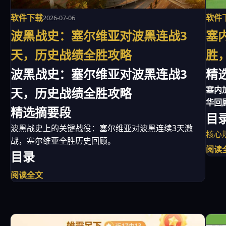
软件
软件下载
2026-07-06
塞
波黑战史：塞尔维亚对波黑连战3
胜
天，历史战绩全胜攻略
精
波黑战史：塞尔维亚对波黑连战3
塞内
天，历史战绩全胜攻略
华回
精选摘要段
目
波黑战史上的关键战役：塞尔维亚对波黑连续3天激
核心
战，塞尔维亚全胜历史回顾。
阅读
目录
阅读全文