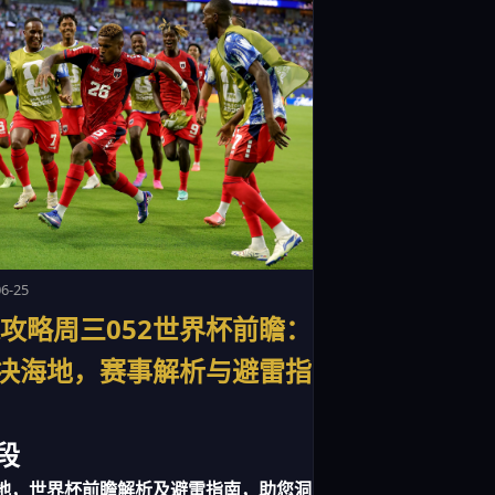
06-25
球攻略周三052世界杯前瞻：
决海地，赛事解析与避雷指
段
地，世界杯前瞻解析及避雷指南，助您洞