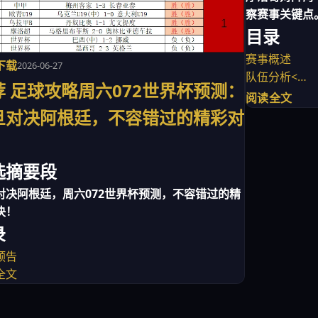
察赛事关键点
目录
赛事概述
下载
2026-06-27
队伍分析<…
荐 足球攻略周六072世界杯预测：
阅读全文
旦对决阿根廷，不容错过的精彩对
选摘要段
对决阿根廷，周六072世界杯预测，不容错过的精
决！
录
预告
全文