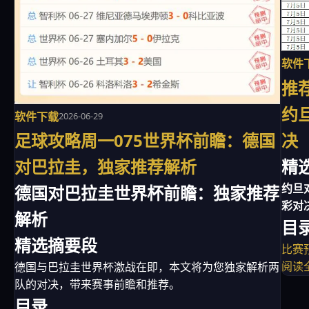
软件
推
约
软件下载
2026-06-29
决
足球攻略周一075世界杯前瞻：德国
精
对巴拉圭，独家推荐解析
约旦
德国对巴拉圭世界杯前瞻：独家推荐
彩对
解析
目
精选摘要段
比赛
阅读
德国与巴拉圭世界杯激战在即，本文将为您独家解析两
队的对决，带来赛事前瞻和推荐。
目录