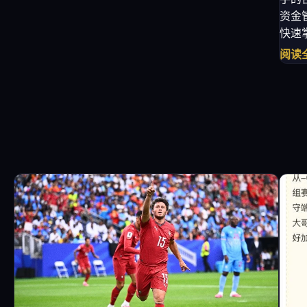
资金
快速
阅读