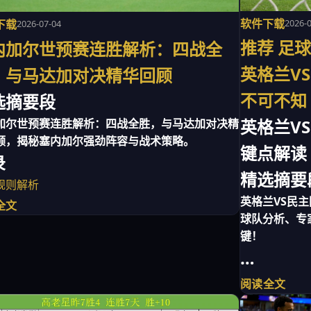
软件下载
下载
2026-
2026-07-04
推荐 足
内加尔世预赛连胜解析：四战全
英格兰V
，与马达加对决精华回顾
不可不知
选摘要段
英格兰V
加尔世预赛连胜解析：四战全胜，与马达加对决精
顾，揭秘塞内加尔强劲阵容与战术策略。
键点解读
录
精选摘要
规则解析
英格兰VS民
全文
球队分析、专
键！
…
阅读全文